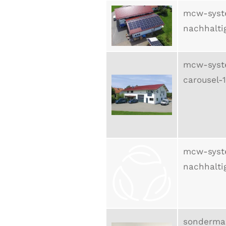
mcw-syst
nachhalti
mcw-syst
carousel-1
mcw-syst
nachhalti
sonderma