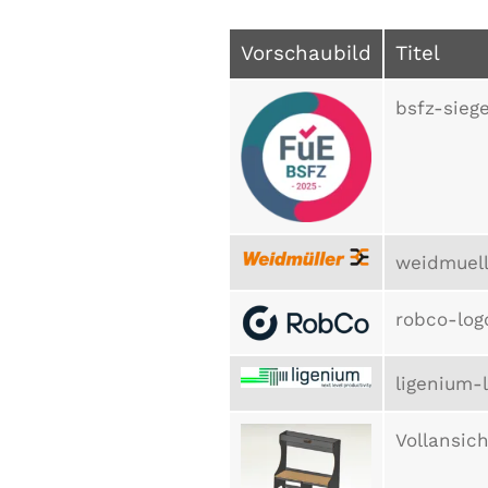
Vorschaubild
Titel
bsfz-siege
weidmuell
robco-log
ligenium-
Vollansich