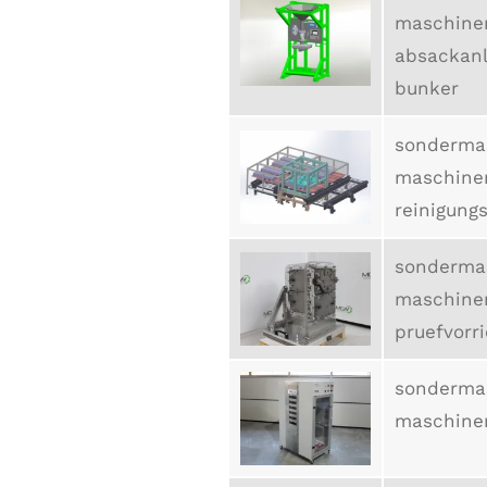
maschine
absackan
bunker
sonderma
maschine
reinigung
sonderma
maschine
pruefvorr
sonderma
maschine