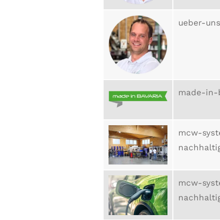
ueber-uns
made-in-
mcw-syst
nachhalti
mcw-syst
nachhalti