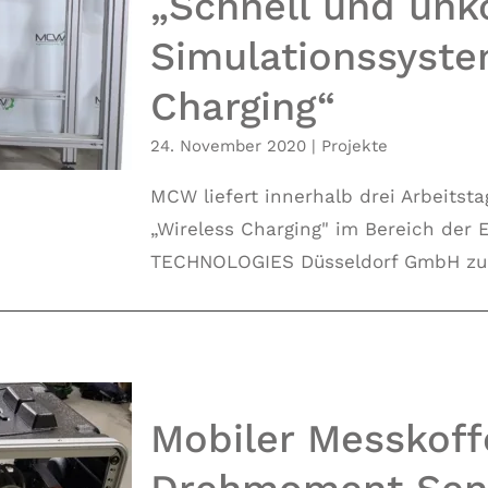
„Schnell und unk
Simulationssyste
liziert“ –
r „Wireless
Charging“
24. November 2020
|
Projekte
MCW liefert innerhalb drei Arbeitst
„Wireless Charging" im Bereich der 
TECHNOLOGIES Düsseldorf GmbH zurüc
Mobiler Messkoffe