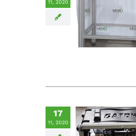
11, 2020
„Schnell und unkomp
Simulationssystem fü
Charging“
17
11, 2020