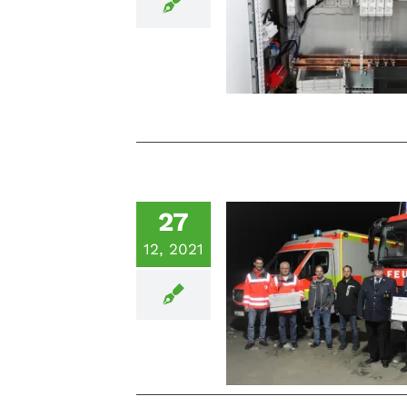
Schaltschränk
Energiespeic
27
12, 2021
Spende für BRK und