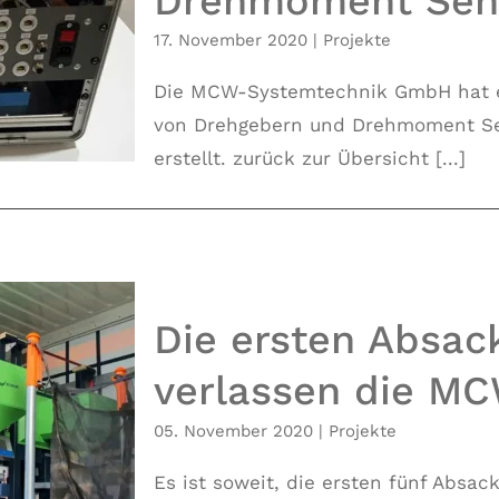
Drehmoment Sen
fer für
17. November 2020
|
Projekte
nsoren
Die MCW-Systemtechnik GmbH hat e
von Drehgebern und Drehmoment Se
erstellt. zurück zur Übersicht [...]
Die ersten Absac
verlassen die M
kanlagen
05. November 2020
|
Projekte
 MCW
Es ist soweit, die ersten fünf Absac