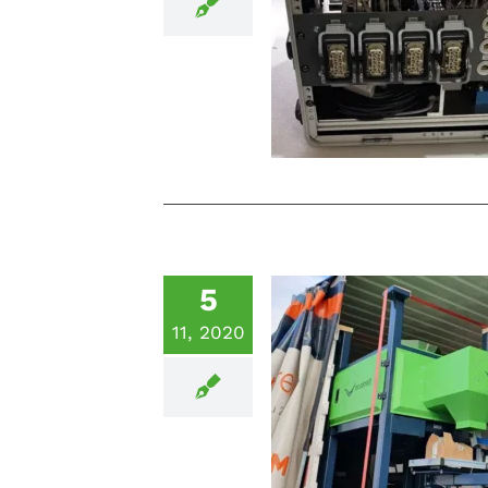
Mobiler Messkof
Drehmoment Se
5
11, 2020
Die ersten Absac
verlassen die