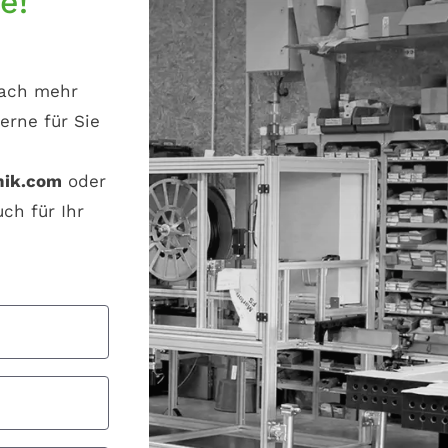
e!
fach mehr
erne für Sie
nik.com
oder
ch für Ihr