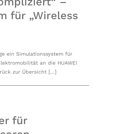
ompliziert“ –
m für „Wireless
age ein Simulationssystem für
Elektromobilität an die HUAWEI
k zur Übersicht [...]
r für