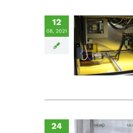
12
08, 2021
Kabelhandler zum P
Batteriemodu
24